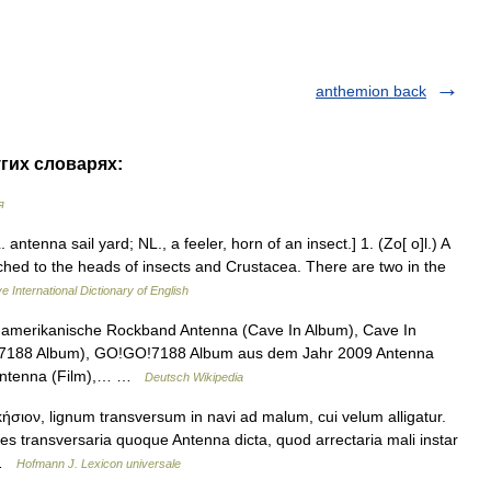
anthemion back
угих словарях:
я
 antenna sail yard; NL., a feeler, horn of an insect.] 1. (Zo[ o]l.) A
ached to the heads of insects and Crustacea. There are two in the
e International Dictionary of English
amerikanische Rockband Antenna (Cave In Album), Cave In
7188 Album), GO!GO!7188 Album aus dem Jahr 2009 Antenna
 Antenna (Film),… …
Deutsch Wikipedia
ιον, lignum transversum in navi ad malum, cui velum alligatur.
es transversaria quoque Antenna dicta, quod arrectaria mali instar
e …
Hofmann J. Lexicon universale