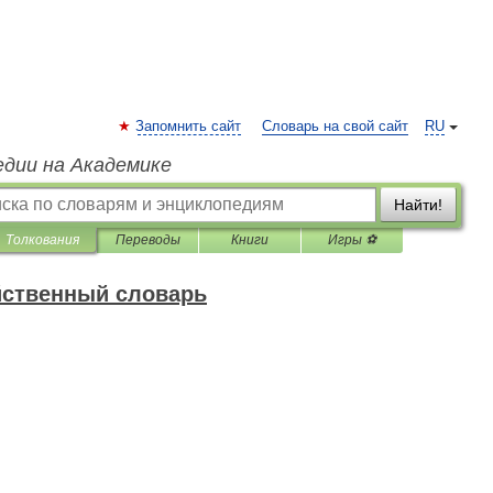
Запомнить сайт
Словарь на свой сайт
RU
едии на Академике
Найти!
Толкования
Переводы
Книги
Игры ⚽
йственный словарь