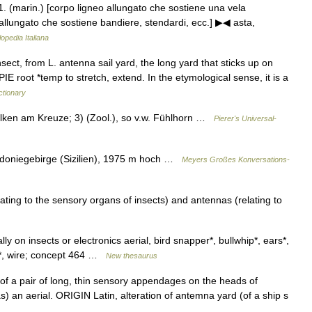
. 1. (marin.) [corpo ligneo allungato che sostiene una vela
allungato che sostiene bandiere, stendardi, ecc.] ▶◀ asta,
opedia Italiana
sect, from L. antenna sail yard, the long yard that sticks up on
E root *temp to stretch, extend. In the etymological sense, it is a
ctionary
alken am Kreuze; 3) (Zool.), so v.w. Fühlhorn …
Pierer's Universal-
adoniegebirge (Sizilien), 1975 m hoch …
Meyers Großes Konversations-
ting to the sensory organs of insects) and antennas (relating to
 on insects or electronics aerial, bird snapper*, bullwhip*, ears*,
hip*, wire; concept 464 …
New thesaurus
 a pair of long, thin sensory appendages on the heads of
as) an aerial. ORIGIN Latin, alteration of antemna yard (of a ship s