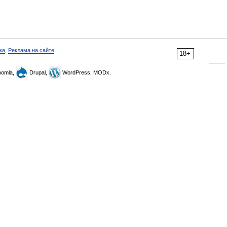
ка
,
Реклама на сайте
18+
omla,
Drupal,
WordPress, MODx.