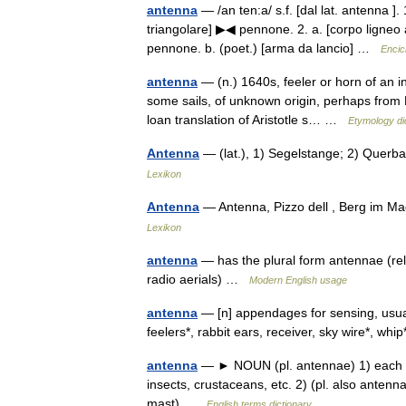
antenna
— /an ten:a/ s.f. [dal lat. antenna ]
triangolare] ▶◀ pennone. 2. a. [corpo ligneo 
pennone. b. (poet.) [arma da lancio] …
Encicl
antenna
— (n.) 1640s, feeler or horn of an in
some sails, of unknown origin, perhaps from PI
loan translation of Aristotle s… …
Etymology di
Antenna
— (lat.), 1) Segelstange; 2) Querb
Lexikon
Antenna
— Antenna, Pizzo dell , Berg im M
Lexikon
antenna
— has the plural form antennae (rela
radio aerials) …
Modern English usage
antenna
— [n] appendages for sensing, usually
feelers*, rabbit ears, receiver, sky wire*, w
antenna
— ► NOUN (pl. antennae) 1) each of
insects, crustaceans, etc. 2) (pl. also antenn
mast) …
English terms dictionary