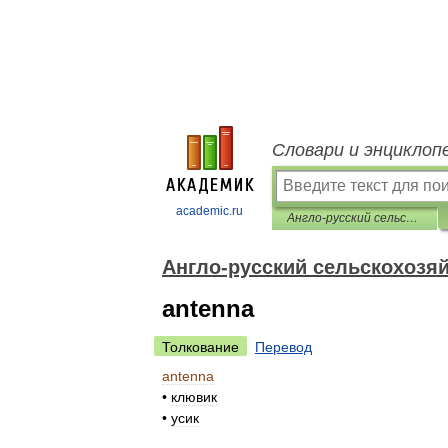
Словари и энциклоп
academic.ru
Англо-русский сельскохозяйственный словарь
Англо-русский сельскохозя
antenna
Толкование
Перевод
antenna
•
клювик
•
усик