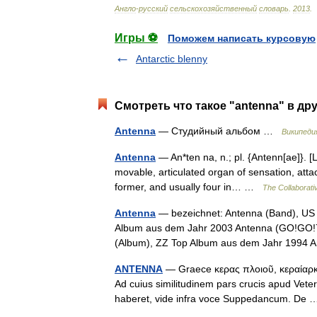
Англо
-
русский
сельскохозяйственный
словарь
.
2013
.
Игры ⚽
Поможем написать курсовую
Antarctic blenny
Смотреть что такое "antenna" в др
Antenna
— Студийный альбом …
Википеди
Antenna
— An*ten na, n.; pl. {Antenn[ae]}. [L.
movable, articulated organ of sensation, att
former, and usually four in… …
The Collaborativ
Antenna
— bezeichnet: Antenna (Band), US 
Album aus dem Jahr 2003 Antenna (GO!GO!
(Album), ZZ Top Album aus dem Jahr 1994
ANTENNA
— Graece κερας πλοιοῦ, κεραίαρκήσ
Ad cuius similitudinem pars crucis apud Veter
haberet, vide infra voce Suppedancum. D